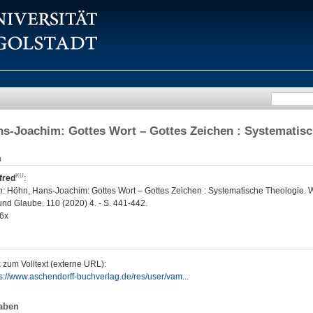
s-Joachim: Gottes Wort – Gottes Zeichen : Systematisc
n
fred
:
n:
Höhn, Hans-Joachim: Gottes Wort – Gottes Zeichen : Systematische Theologie. 
nd Glaube. 110 (2020) 4. - S. 441-442.
6x
 zum Volltext (externe URL):
ps://www.aschendorff-buchverlag.de/res/user/vam...
aben