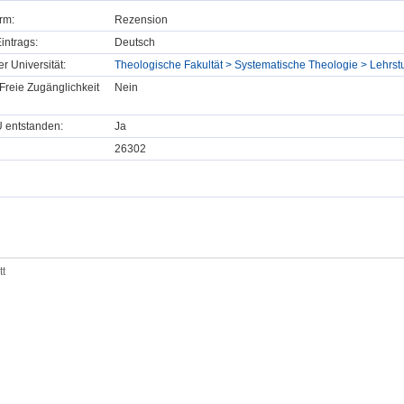
rm:
Rezension
intrags:
Deutsch
er Universität:
Theologische Fakultät > Systematische Theologie > Lehrs
Freie Zugänglichkeit
Nein
U entstanden:
Ja
26302
tt