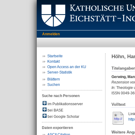
Anmelden
Höhn, Han
Startseite
Kontakt
Open Access an der KU
Titelangabe
Server-Statistik
Gerwing, Man
Blättern
Rezension vo
Suchen
In:
Theologie u
ISSN 0049-36
Suche nach Personen
im Publikationsserver
Volltext
bei BASE
Link
bei Google Scholar
htt
Daten exportieren
Weitere Ang
ASCII Citation