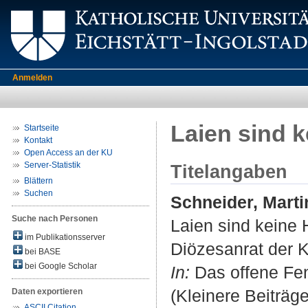
Anmelden
Laien sind 
Startseite
Kontakt
Open Access an der KU
Server-Statistik
Titelangaben
Blättern
Suchen
Schneider, Marti
Suche nach Personen
Laien sind keine 
im Publikationsserver
Diözesanrat der 
bei BASE
bei Google Scholar
In:
Das offene Fens
(Kleinere Beiträge
Daten exportieren
ASCII Citation