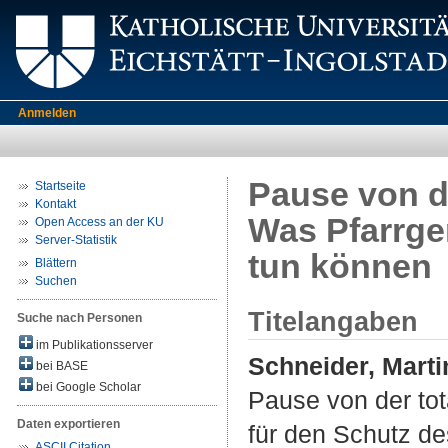
Anmelden
Pause von de
Startseite
Kontakt
Was Pfarrge
Open Access an der KU
Server-Statistik
tun können
Blättern
Suchen
Titelangaben
Suche nach Personen
im Publikationsserver
Schneider, Marti
bei BASE
bei Google Scholar
Pause von der tot
Daten exportieren
für den Schutz d
ASCII Citation