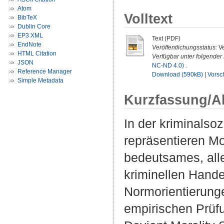
Atom
Volltext
BibTeX
Dublin Core
EP3 XML
Text (PDF)
EndNote
Veröffentlichungsstatus:
Ve
HTML Citation
Verfügbar unter folgender 
JSON
NC-ND 4.0)
.
Reference Manager
Download (590kB)
|
Vorsc
Simple Metadata
Kurzfassung/A
In der kriminalso
repräsentieren Mo
bedeutsames, all
kriminellen Hande
Normorientierunge
empirischen Prüf