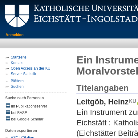
Anmelden
Ein Instrum
Startseite
Kontakt
Moralvorste
Open Access an der KU
Server-Statistik
Blättern
Titelangaben
Suchen
Suche nach Personen
Leitgöb, Heinz
im Publikationsserver
Ein Instrument z
bei BASE
bei Google Scholar
Eichstätt : Kathol
Daten exportieren
(Eichstätter Beitr
ASCII Citation