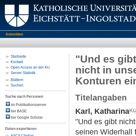
Anmelden
"Und es gib
Startseite
Kontakt
nicht in uns
Open Access an der KU
Server-Statistik
Konturen ei
Blättern
Suchen
Titelangaben
Suche nach Personen
im Publikationsserver
Karl, Katharina
bei BASE
bei Google Scholar
"Und es gibt nich
Daten exportieren
seinen Widerhall 
ASCII Citation