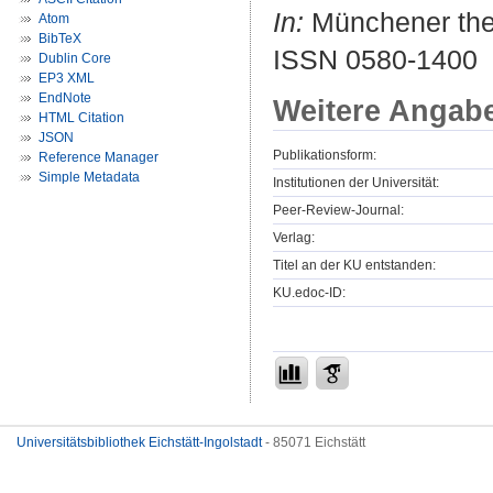
In:
Münchener theol
Atom
BibTeX
ISSN 0580-1400
Dublin Core
EP3 XML
EndNote
Weitere Angab
HTML Citation
JSON
Publikationsform:
Reference Manager
Simple Metadata
Institutionen der Universität:
Peer-Review-Journal:
Verlag:
Titel an der KU entstanden:
KU.edoc-ID:
Universitätsbibliothek Eichstätt-Ingolstadt
- 85071 Eichstätt