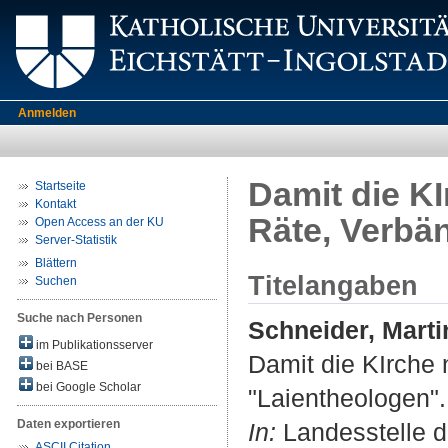
Anmelden
Damit die KI
Startseite
Kontakt
Räte, Verbä
Open Access an der KU
Server-Statistik
Blättern
Titelangaben
Suchen
Suche nach Personen
Schneider, Marti
im Publikationsserver
Damit die KIrche 
bei BASE
bei Google Scholar
"Laientheologen".
Daten exportieren
In:
Landesstelle d
ASCII Citation