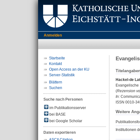
Anmelden
Evangelis
Startseite
Kontakt
Open Access an der KU
Titelangabe
Server-Statistik
Hackel-de Lat
Blättern
Evangelische 
Suchen
(
Rezension vo
In:
Communicati
Suche nach Personen
ISSN 0010-34
im Publikationsserver
Weitere Ang
bei BASE
bei Google Scholar
Publikationsfo
Institutionen d
Daten exportieren
ASCII Citation