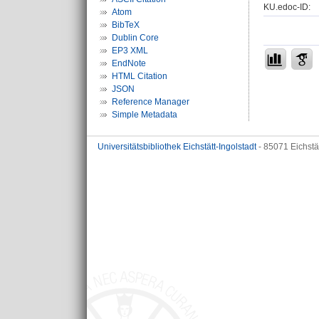
KU.edoc-ID:
Atom
BibTeX
Dublin Core
EP3 XML
EndNote
HTML Citation
JSON
Reference Manager
Simple Metadata
Universitätsbibliothek Eichstätt-Ingolstadt
- 85071 Eichstä