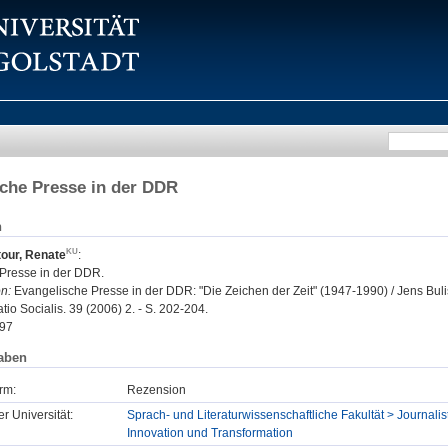
che Presse in der DDR
n
our, Renate
:
Presse in der DDR.
n:
Evangelische Presse in der DDR: "Die Zeichen der Zeit" (1947-1990) / Jens Bul
o Socialis. 39 (2006) 2. - S. 202-204.
97
aben
rm:
Rezension
er Universität:
Sprach- und Literaturwissenschaftliche Fakultät > Journalist
Innovation und Transformation