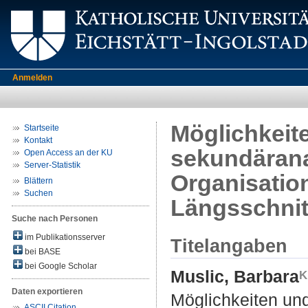
Anmelden
Möglichkeit
Startseite
Kontakt
sekundärana
Open Access an der KU
Server-Statistik
Organisatio
Blättern
Suchen
Längsschnit
Suche nach Personen
im Publikationsserver
Titelangaben
bei BASE
bei Google Scholar
Muslic, Barbara
Daten exportieren
Möglichkeiten un
ASCII Citation