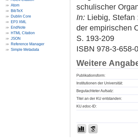
schulischer Organ
Atom
BibTeX
In:
Liebig, Stefan
Dublin Core
EP3 XML
der empirischen O
EndNote
HTML Citation
S. 193-209
JSON
Reference Manager
ISBN 978-3-658-0
Simple Metadata
Weitere Angab
Publikationsform:
Institutionen der Universität:
Begutachteter Aufsatz:
Titel an der KU entstanden:
KU.edoc-ID: