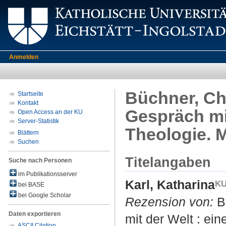
Anmelden
Büchner, Chri
Startseite
Kontakt
Gespräch mit
Open Access an der KU
Server-Statistik
Theologie. 
Blättern
Suchen
Titelangaben
Suche nach Personen
im Publikationsserver
Karl, Katharina
bei BASE
bei Google Scholar
Rezension von:
Bü
Daten exportieren
mit der Welt : ei
ASCII Citation