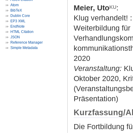
Atom
Meier, Uto
:
BibTeX
Dublin Core
Klug verhandelt! 
EP3 XML
Weiterbildung fü
EndNote
HTML Citation
Verhandlungskom
JSON
Reference Manager
kommunikationsthe
Simple Metadata
2020
Veranstaltung:
Klu
Oktober 2020, Kri
(Veranstaltungsb
Präsentation)
Kurzfassung/A
Die Fortbildung f