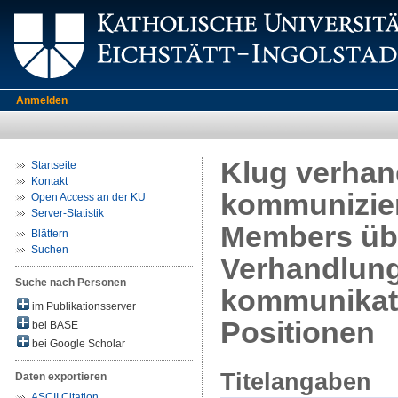
Anmelden
Klug verhand
Startseite
Kontakt
kommuniziere
Open Access an der KU
Server-Statistik
Members üb
Blättern
Suchen
Verhandlun
Suche nach Personen
kommunikati
im Publikationsserver
Positionen
bei BASE
bei Google Scholar
Titelangaben
Daten exportieren
ASCII Citation