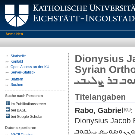
Anmelden
Dionysius Ja
Startseite
Kontakt
Syrian Orthodox Faith ܐ
Open Access an der KU
Server-Statistik
ܘܒ ܒܪ ܨܠܝܒܝ
Blättern
Suchen
Titelangaben
Suche nach Personen
im Publikationsserver
Rabo, Gabriel
:
bei BASE
bei Google Scholar
Dionysius Jacob B
Daten exportieren
ܘܢܢܘܣܘܝܣ ܝܥܩܘܒ
ASCII Citation