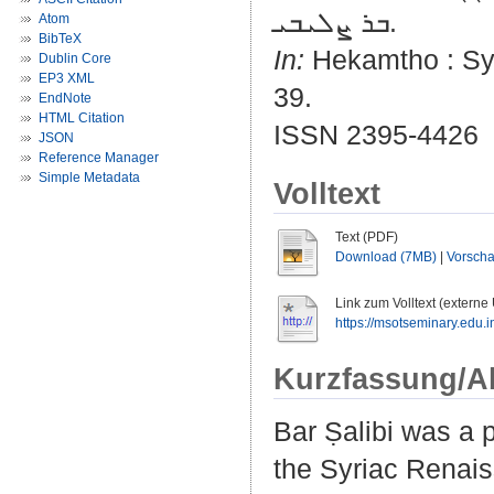
ܒܪ ܨܠܝܒܝ.
Atom
BibTeX
In:
Hekamtho : Syri
Dublin Core
EP3 XML
39.
EndNote
HTML Citation
ISSN 2395-4426
JSON
Reference Manager
Simple Metadata
Volltext
Text (PDF)
Download (7MB)
|
Vorsch
Link zum Volltext (externe
https://msotseminary.edu.
Kurzfassung/A
Bar Ṣalibi was a 
the Syriac Renais