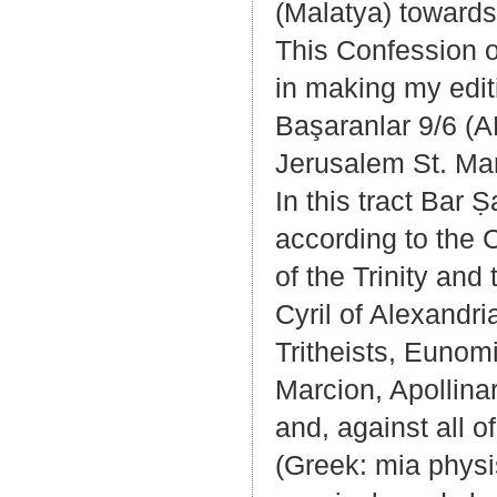
(Malatya) towards 
This Confession o
in making my edit
Başaranlar 9/6 (
Jerusalem St. Mar
In this tract Bar 
according to the C
of the Trinity and
Cyril of Alexandri
Tritheists, Eunom
Marcion, Apollina
and, against all o
(Greek: mia physi