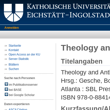
Anmelden
Theology an
Startseite
Kontakt
Open Access an der KU
Server-Statistik
Titelangaben
Blättern
Suchen
Theology and Anth
Suche nach Personen
Hrsg.:
Gesche, Bo
im Publikationsserver
Atlanta : SBL Pre
bei BASE
bei Google Scholar
ISBN 978-0-88414
Daten exportieren
Kurzfassung/A
ASCII Citation