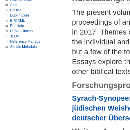
Atom
BibTeX
The present volu
Dublin Core
proceedings of an
EP3 XML
EndNote
in 2017. Themes o
HTML Citation
JSON
the individual and
Reference Manager
Simple Metadata
but a few of the t
Essays explore th
other biblical text
Forschungspro
Syrach-Synopse:
jüdischen Weishe
deutscher Übers