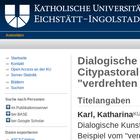
Anmelden
Dialogische 
Startseite
Kontakt
Citypastora
Open Access an der KU
Server-Statistik
"verdrehten
Blättern
Suchen
Titelangaben
Suche nach Personen
im Publikationsserver
Karl, Katharina
bei BASE
bei Google Scholar
Dialogische Kunst
Daten exportieren
Beispiel vom "ver
ASCII Citation