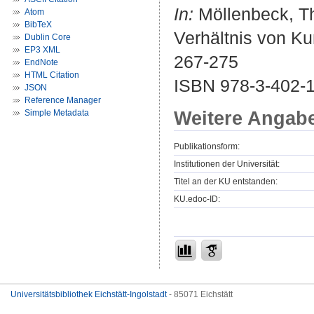
In:
Möllenbeck, Th
Atom
BibTeX
Verhältnis von Kun
Dublin Core
EP3 XML
267-275
EndNote
HTML Citation
ISBN 978-3-402-
JSON
Reference Manager
Weitere Angab
Simple Metadata
Publikationsform:
Institutionen der Universität:
Titel an der KU entstanden:
KU.edoc-ID:
Universitätsbibliothek Eichstätt-Ingolstadt
- 85071 Eichstätt