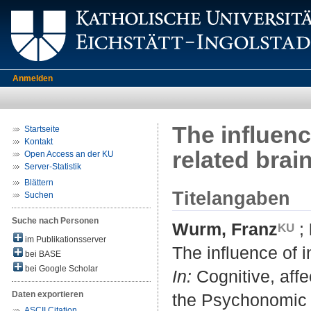
Anmelden
The influenc
Startseite
Kontakt
related brain
Open Access an der KU
Server-Statistik
Blättern
Titelangaben
Suchen
Suche nach Personen
Wurm, Franz
;
im Publikationsserver
The influence of i
bei BASE
bei Google Scholar
In:
Cognitive, affe
Daten exportieren
the Psychonomic S
ASCII Citation