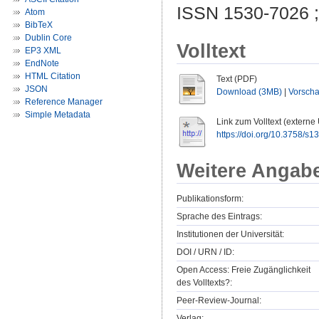
ISSN 1530-7026 
Atom
BibTeX
Dublin Core
Volltext
EP3 XML
EndNote
HTML Citation
Text (PDF)
JSON
Download (3MB)
|
Vorsch
Reference Manager
Simple Metadata
Link zum Volltext (externe
https://doi.org/10.3758/s
Weitere Angab
Publikationsform:
Sprache des Eintrags:
Institutionen der Universität:
DOI / URN / ID:
Open Access: Freie Zugänglichkeit
des Volltexts?:
Peer-Review-Journal:
Verlag: