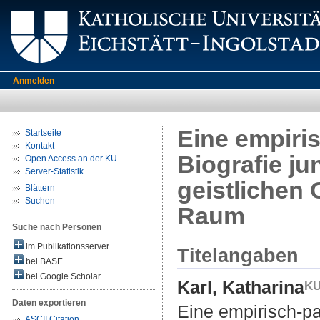
Anmelden
Eine empiri
Startseite
Kontakt
Biografie j
Open Access an der KU
Server-Statistik
geistlichen
Blättern
Suchen
Raum
Suche nach Personen
im Publikationsserver
Titelangaben
bei BASE
bei Google Scholar
Karl, Katharina
Daten exportieren
Eine empirisch-pa
ASCII Citation