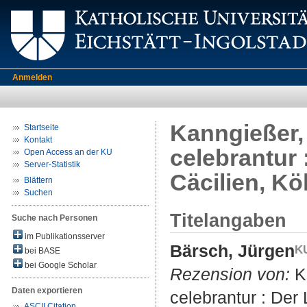
Anmelden
Kanngießer,
Startseite
Kontakt
celebrantur 
Open Access an der KU
Server-Statistik
Cäcilien, Kö
Blättern
Suchen
Titelangaben
Suche nach Personen
im Publikationsserver
Bärsch, Jürgen
bei BASE
bei Google Scholar
Rezension von:
Ka
Daten exportieren
celebrantur : Der
ASCII Citation