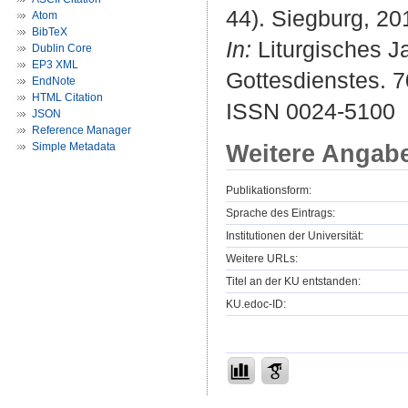
44). Siegburg, 20
Atom
BibTeX
In:
Liturgisches Ja
Dublin Core
EP3 XML
Gottesdienstes. 7
EndNote
HTML Citation
ISSN 0024-5100
JSON
Reference Manager
Weitere Angab
Simple Metadata
Publikationsform:
Sprache des Eintrags:
Institutionen der Universität:
Weitere URLs:
Titel an der KU entstanden:
KU.edoc-ID: