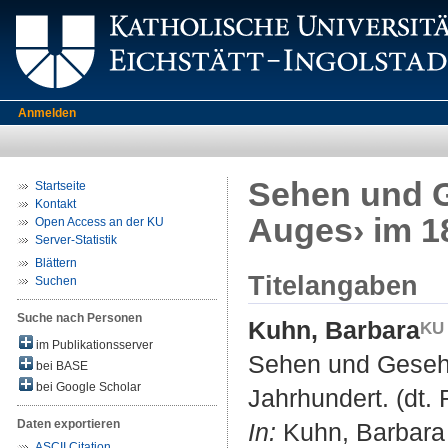
Anmelden
Sehen und G
Startseite
Kontakt
Auges› im 18
Open Access an der KU
Server-Statistik
Blättern
Titelangaben
Suchen
Suche nach Personen
Kuhn, Barbara
im Publikationsserver
Sehen und Gesehe
bei BASE
bei Google Scholar
Jahrhundert. (dt.
Daten exportieren
In:
Kuhn, Barbara ;
ASCII Citation