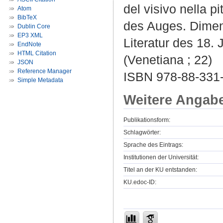
del visivo nella p
Atom
BibTeX
des Auges. Dimen
Dublin Core
EP3 XML
Literatur des 18. 
EndNote
HTML Citation
(Venetiana ; 22)
JSON
Reference Manager
ISBN 978-88-331
Simple Metadata
Weitere Angab
Publikationsform:
Schlagwörter:
Sprache des Eintrags:
Institutionen der Universität:
Titel an der KU entstanden:
KU.edoc-ID: