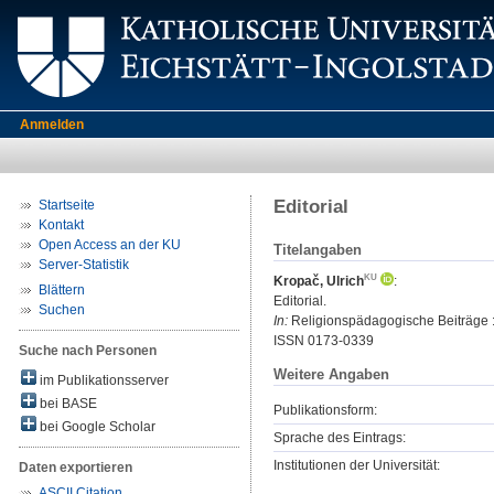
Anmelden
Editorial
Startseite
Kontakt
Open Access an der KU
Titelangaben
Server-Statistik
Kropač, Ulrich
:
Blättern
Editorial.
Suchen
In:
Religionspädagogische Beiträge : 
ISSN 0173-0339
Suche nach Personen
Weitere Angaben
im Publikationsserver
bei BASE
Publikationsform:
bei Google Scholar
Sprache des Eintrags:
Institutionen der Universität:
Daten exportieren
ASCII Citation