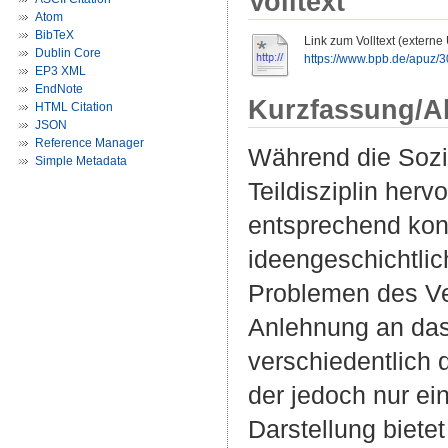
Volltext
Atom
BibTeX
Link zum Volltext (externe
Dublin Core
https://www.bpb.de/apuz/30
EP3 XML
EndNote
Kurzfassung/A
HTML Citation
JSON
Reference Manager
Während die Sozi
Simple Metadata
Teildisziplin herv
entsprechend kont
ideengeschichtlich
Problemen des Ver
Anlehnung an das 
verschiedentlich 
der jedoch nur ein
Darstellung biete