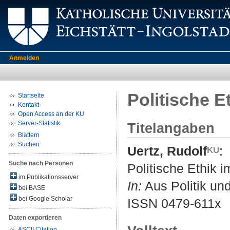
Anmelden
Politische E
Startseite
Kontakt
Open Access an der KU
Server-Statistik
Titelangaben
Blättern
Suchen
Uertz, Rudolf
:
Suche nach Personen
Politische Ethik 
im Publikationsserver
In:
Aus Politik und
bei BASE
bei Google Scholar
ISSN 0479-611x
Daten exportieren
ASCII Citation