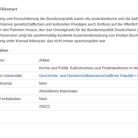
/Abstract
ung und Konsolidierung der Bundesrepublik waren die protestantische und die kath
enen gesellschaftlichen und kulturellen Prestiges auch Einfluss auf die öffentli
r den Rahmen hinaus, den das Grundgesetz für die Bundesrepublik Deutschland 
 Rezension zeigt die quellenmäßig fundierte Auseinandersetzung von Kristian Buch
ng unter Konrad Adenauer, das nicht immer spannungsfrei war.
aben
rm:
Artikel
Kirche und Politik, Katholizismus und Protestantismus in d
er Universität:
Geschichts- und Gesellschaftswissenschaftliche Fakultät > 
ournal:
Nein
Arbeitskreis Imprimatur
U entstanden:
Nein
25622