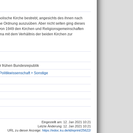
olische Kirche bestrebt, angesichts des ihnen nach
che Ordnung auszuüben. Aber nicht selten ging dieses
von 1949 den Kirchen und Religionsgemeinschaften
na mit dem Verhältnis der beiden Kirchen zur
er frühen Bundesrepublik
Politikwissenschaft > Sonstige
Eingestellt am: 12. Jan 2021 10:21
Letzte Änderung: 12. Jan 2021 10:21
URL zu dieser Anzeige:
https://edoc.ku.de/id/eprint/25622/