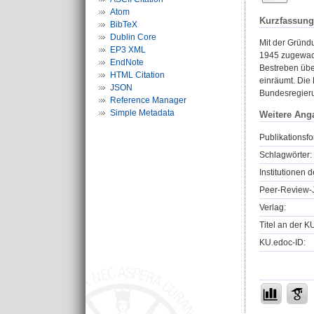
Atom
Kurzfassung
BibTeX
Dublin Core
Mit der Gründ
EP3 XML
1945 zugewachs
EndNote
Bestreben übe
HTML Citation
einräumt. Die
JSON
Bundesregieru
Reference Manager
Simple Metadata
Weitere Ang
Publikationsfo
Schlagwörter:
Institutionen d
Peer-Review-J
Verlag:
Titel an der K
KU.edoc-ID: