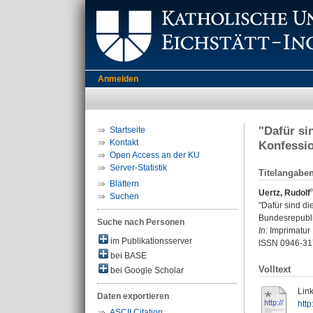
Anmelden
"Dafür si
Startseite
Kontakt
Konfessio
Open Access an der KU
Server-Statistik
Titelangabe
Blättern
Uertz, Rudolf
Suchen
"Dafür sind di
Bundesrepubli
Suche nach Personen
In:
Imprimatur 
im Publikationsserver
ISSN 0946-31
bei BASE
Volltext
bei Google Scholar
Link
Daten exportieren
http
ASCII Citation