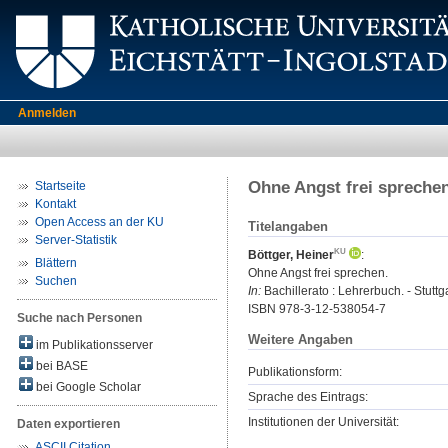
Anmelden
Ohne Angst frei spreche
Startseite
Kontakt
Open Access an der KU
Titelangaben
Server-Statistik
Böttger, Heiner
:
Blättern
Ohne Angst frei sprechen.
Suchen
In:
Bachillerato : Lehrerbuch. - Stuttgar
ISBN 978-3-12-538054-7
Suche nach Personen
Weitere Angaben
im Publikationsserver
bei BASE
Publikationsform:
bei Google Scholar
Sprache des Eintrags:
Institutionen der Universität:
Daten exportieren
ASCII Citation