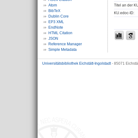
Titel an der K
Atom
BibTeX
KU.edoc-ID:
Dublin Core
EP3 XML
EndNote
HTML Citation
JSON
Reference Manager
Simple Metadata
Universitätsbibliothek Eichstätt-Ingolstadt
- 85071 Eichstä