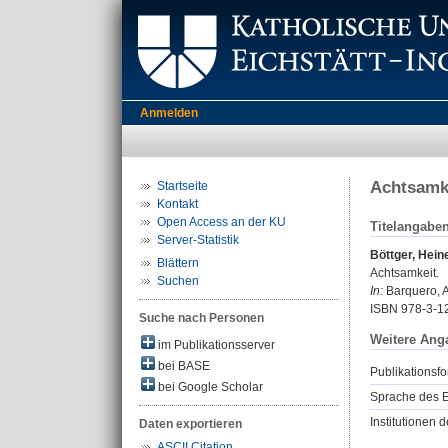
Anmelden
Achtsamk
Startseite
Kontakt
Open Access an der KU
Titelangabe
Server-Statistik
Böttger, Hein
Blättern
Achtsamkeit.
Suchen
In:
Barquero, An
ISBN 978-3-1
Suche nach Personen
Weitere Ang
im Publikationsserver
bei BASE
Publikationsfo
bei Google Scholar
Sprache des E
Institutionen d
Daten exportieren
ASCII Citation