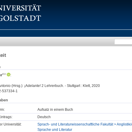
eit
n
er
:
tonio (Hrsg.): ¡Adelante! 2 Lehrerbuch. - Stuttgart : Klett, 2020
2-537334-1
aben
rm:
Aufsatz in einem Buch
intrags:
Deutsch
er Universität:
Sprach- und Literaturwissenschaftliche Fakultät > Anglistik/
Sprache und Literatur