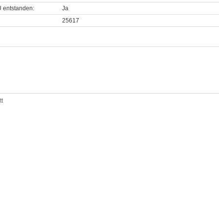
U entstanden:
Ja
25617
tt