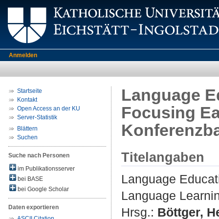
Anmelden
Language Ed
Startseite
Kontakt
Focusing Ea
Open Access an der KU
Server-Statistik
Konferenzb
Blättern
Suchen
Titelangaben
Suche nach Personen
im Publikationsserver
Language Educati
bei BASE
bei Google Scholar
Language Learnin
Daten exportieren
Hrsg.:
Böttger, H
ASCII Citation