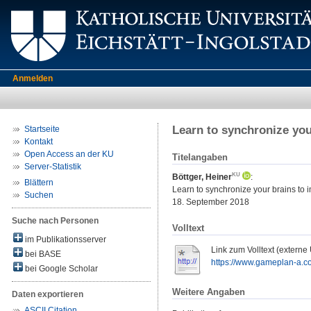
Anmelden
Learn to synchronize yo
Startseite
Kontakt
Open Access an der KU
Titelangaben
Server-Statistik
Böttger, Heiner
:
Blättern
Learn to synchronize your brains to
Suchen
18. September 2018
Suche nach Personen
Volltext
im Publikationsserver
Link zum Volltext (externe
bei BASE
https://www.gameplan-a.c
bei Google Scholar
Weitere Angaben
Daten exportieren
ASCII Citation