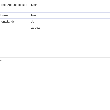
Freie Zugänglichkeit
Nein
ournal:
Nein
U entstanden:
Ja
25552
tt