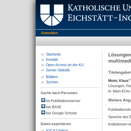
Anmelden
Lösungen,
Startseite
Kontakt
multimedi
Open Access an der KU
Server-Statistik
Titelangabe
Blättern
Meier, Klaus
Suchen
Lösungen, Per
In:
Main-Echo. 
Suche nach Personen
Weitere Ang
im Publikationsserver
bei BASE
Publikationsfo
bei Google Scholar
Sprache des E
Daten exportieren
Institutionen d
ASCII Citation