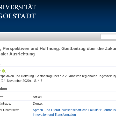
 Perspektiven und Hoffnung. Gastbeitrag über die Zuku
aler Ausrichtung
n
:
spektiven und Hoffnung. Gastbeitrag über die Zukunft von regionalen Tageszeitun
(24. November 2020). - S. 4-5.
aben
rm:
Artikel
intrags:
Deutsch
er Universität:
Sprach- und Literaturwissenschaftliche Fakultät > Journalist
Innovation und Transformation