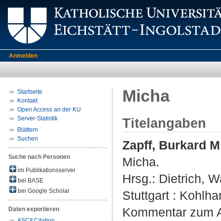
Anmelden
Micha
Startseite
Kontakt
Open Access an der KU
Server-Statistik
Titelangaben
Blättern
Suchen
Zapff, Burkard M
Suche nach Personen
Micha.
im Publikationsserver
Hrsg.:
Dietrich, W
bei BASE
bei Google Scholar
Stuttgart : Kohlha
Kommentar zum Al
Daten exportieren
ASCII Citation