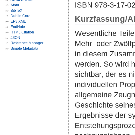
ISBN 978-3-17-02
Atom
BibTeX
Dublin Core
Kurzfassung/A
EP3 XML
EndNote
Wesentliche Teile
HTML Citation
JSON
Mehr- oder Zwölf
Reference Manager
Simple Metadata
in diesem Zusamm
werden. So wird h
sichtbar, der es n
individuellen Pro
allgemeine Zeug
Geschichte seine
Ergebnisse der sy
Entstehungsproze