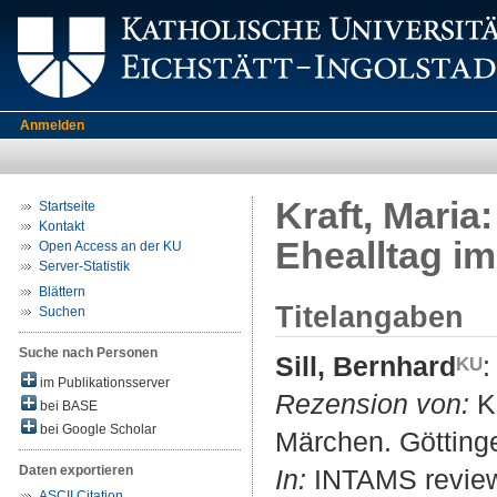
Anmelden
Kraft, Maria
Startseite
Kontakt
Ehealltag i
Open Access an der KU
Server-Statistik
Blättern
Titelangaben
Suchen
Suche nach Personen
Sill, Bernhard
:
im Publikationsserver
Rezension von:
Kr
bei BASE
bei Google Scholar
Märchen. Götting
Daten exportieren
In:
INTAMS review :
ASCII Citation