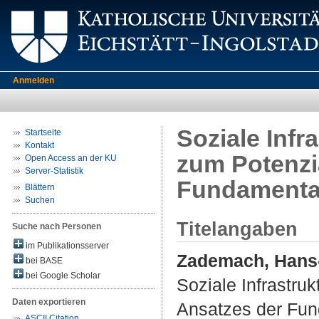
Anmelden
Soziale Infr
Startseite
Kontakt
zum Potenzi
Open Access an der KU
Server-Statistik
Fundamenta
Blättern
Suchen
Titelangaben
Suche nach Personen
im Publikationsserver
Zademach, Hans
bei BASE
bei Google Scholar
Soziale Infrastru
Daten exportieren
Ansatzes der Fu
ASCII Citation