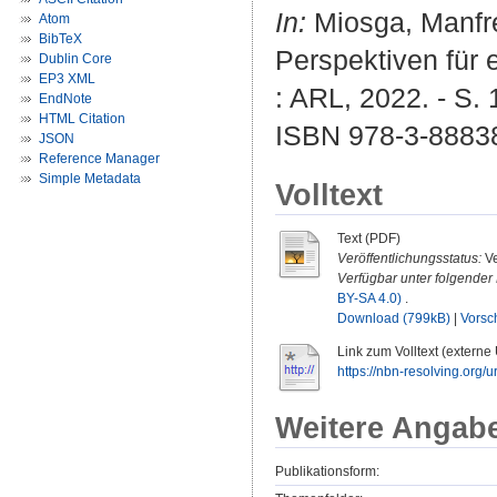
In:
Miosga, Manfre
Atom
BibTeX
Perspektiven für
Dublin Core
EP3 XML
: ARL, 2022. - S. 
EndNote
HTML Citation
ISBN 978-3-8883
JSON
Reference Manager
Simple Metadata
Volltext
Text (PDF)
Veröffentlichungsstatus:
Ve
Verfügbar unter folgender 
BY-SA 4.0)
.
Download (799kB)
|
Vorsc
Link zum Volltext (externe
https://nbn-resolving.org
Weitere Angab
Publikationsform: