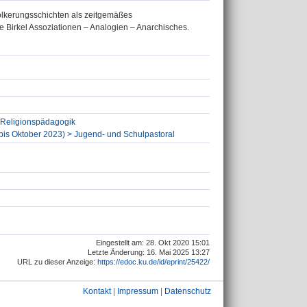
völkerungsschichten als zeitgemäßes
e Birkel Assoziationen – Analogien – Anarchisches.
r Religionspädagogik
 (bis Oktober 2023) > Jugend- und Schulpastoral
Eingestellt am: 28. Okt 2020 15:01
Letzte Änderung: 16. Mai 2025 13:27
URL zu dieser Anzeige:
https://edoc.ku.de/id/eprint/25422/
Kontakt
|
Impressum
|
Datenschutz