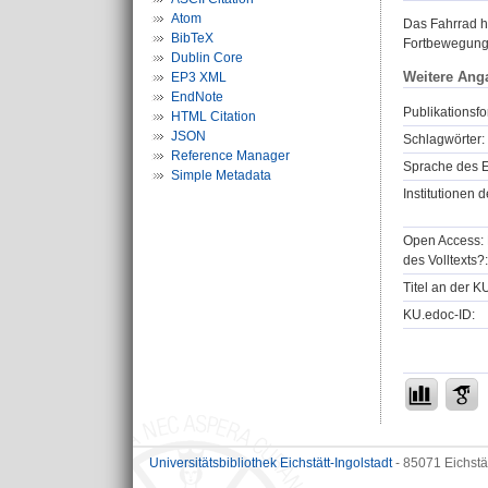
Atom
Das Fahrrad ha
BibTeX
Fortbewegungs
Dublin Core
Weitere Ang
EP3 XML
EndNote
Publikationsfo
HTML Citation
JSON
Schlagwörter:
Reference Manager
Sprache des E
Simple Metadata
Institutionen d
Open Access: 
des Volltexts?:
Titel an der K
KU.edoc-ID:
Universitätsbibliothek Eichstätt-Ingolstadt
- 85071 Eichstä