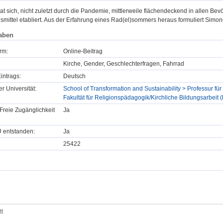
t sich, nicht zuletzt durch die Pandemie, mittlerweile flächendeckend in allen Be
mittel etabliert. Aus der Erfahrung eines Rad(el)sommers heraus formuliert Simon
aben
rm:
Online-Beitrag
Kirche, Gender, Geschlechterfragen, Fahrrad
intrags:
Deutsch
er Universität:
School of Transformation and Sustainability > Professur fü
Fakultät für Religionspädagogik/Kirchliche Bildungsarbeit
Freie Zugänglichkeit
Ja
U entstanden:
Ja
25422
tt