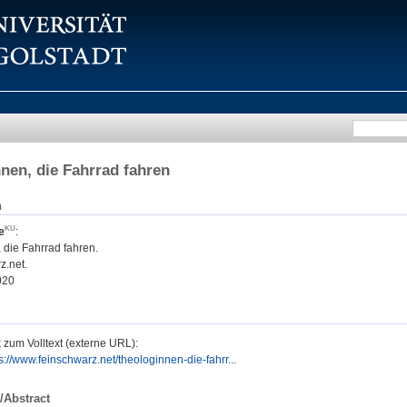
nen, die Fahrrad fahren
n
e
:
 die Fahrrad fahren.
z.net.
020
 zum Volltext (externe URL):
s://www.feinschwarz.net/theologinnen-die-fahrr...
/Abstract