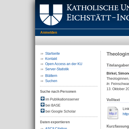
Anmelden
Theologin
Startseite
Kontakt
Open Access an der KU
Titelangabe
Server-Statistik
Birkel, Simon
Blättern
Theologinnen,
Suchen
In:
Feinschwar
13. Oktober 2
Suche nach Personen
im Publikationsserver
Volltext
bei BASE
Link
bei Google Scholar
http
Daten exportieren
Kurzfassung
ASCII Citation