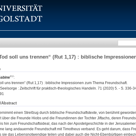
Tod soll uns trennen“ (Rut 1,17) : biblische Impressio
n
Sabine
:
oll uns trennen“ (Rut 1,17) : biblische Impressionen zum Thema Freundschaft.
eelsorge : Zeitschrift für praktisch-theologisches Handeln. 71 (2020) 5. - S. 336-3
91
/Abstract
nternimmt einen Streifzug durch biblische Freundschaftstexte, von berühmt gewor
 über die Freunde Hiobs und die Freundinnen der Tochter Jiftachs, deren Freunds
is hin zum Freundschaftsideal, das nach der Apostelgeschichte in der Jerusalemer
ine lang andauernde Freundschaft mit Timotheus verband. Es geht darum, dass Fr
 sie das Lebensnotwendige teilen und dabei auch die Nicht-Ebenbürtigen einbez