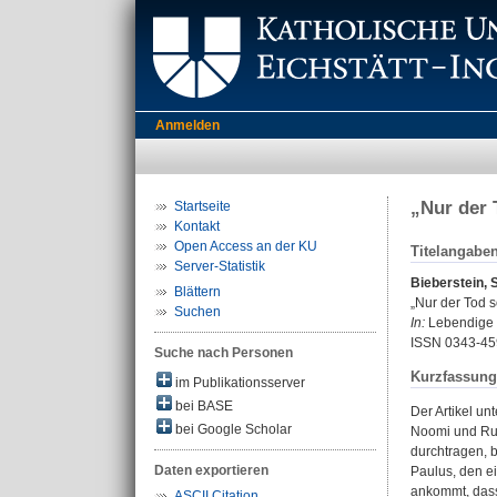
Anmelden
„Nur der 
Startseite
Kontakt
Open Access an der KU
Titelangabe
Server-Statistik
Bieberstein, 
Blättern
„Nur der Tod s
Suchen
In:
Lebendige S
ISSN 0343-45
Suche nach Personen
Kurzfassung
im Publikationsserver
bei BASE
Der Artikel u
bei Google Scholar
Noomi und Rut
durchtragen, b
Daten exportieren
Paulus, den e
ankommt, dass
ASCII Citation