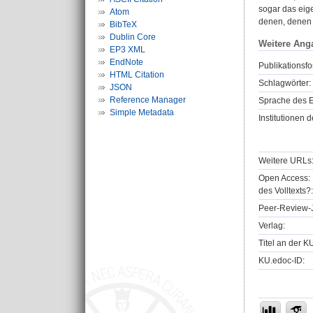
sogar das eig
Atom
denen, denen m
BibTeX
Dublin Core
Weitere Ang
EP3 XML
EndNote
Publikationsfo
HTML Citation
Schlagwörter:
JSON
Reference Manager
Sprache des E
Simple Metadata
Institutionen d
Weitere URLs
Open Access: 
des Volltexts?:
Peer-Review-J
Verlag:
Titel an der K
KU.edoc-ID: