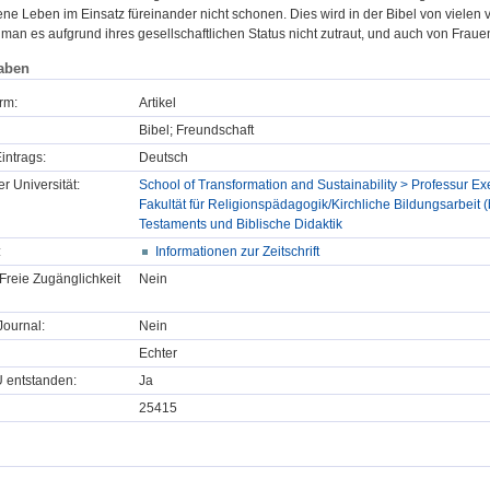
ene Leben im Einsatz füreinander nicht schonen. Dies wird in der Bibel von vielen
an es aufgrund ihres gesellschaftlichen Status nicht zutraut, und auch von Fraue
aben
rm:
Artikel
Bibel; Freundschaft
intrags:
Deutsch
er Universität:
School of Transformation and Sustainability > Professur 
Fakultät für Religionspädagogik/Kirchliche Bildungsarbeit
Testaments und Biblische Didaktik
:
Informationen zur Zeitschrift
Freie Zugänglichkeit
Nein
ournal:
Nein
Echter
U entstanden:
Ja
25415