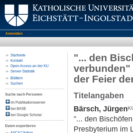
Anmelden
"... den Bis
Startseite
Kontakt
verbunden" 
Open Access an der KU
Server-Statistik
der Feier de
Blättern
Suchen
Titelangaben
Suche nach Personen
im Publikationsserver
Bärsch, Jürgen
bei BASE
bei Google Scholar
"... den Bischöfe
Daten exportieren
Presbyterium im L
ASCII Citation