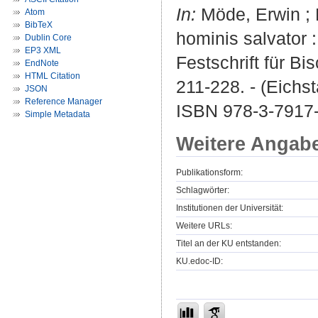
In:
Möde, Erwin ; M
Atom
BibTeX
hominis salvator :
Dublin Core
EP3 XML
Festschrift für Bi
EndNote
HTML Citation
211-228. - (Eichst
JSON
Reference Manager
ISBN 978-3-7917-
Simple Metadata
Weitere Angab
Publikationsform:
Schlagwörter:
Institutionen der Universität:
Weitere URLs:
Titel an der KU entstanden:
KU.edoc-ID: