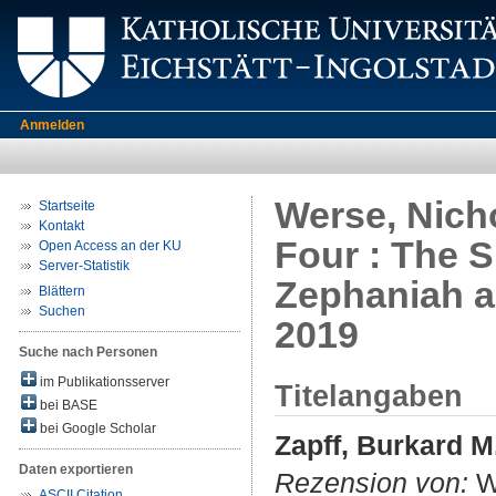
Anmelden
Werse, Nich
Startseite
Kontakt
Four : The 
Open Access an der KU
Server-Statistik
Zephaniah as
Blättern
Suchen
2019
Suche nach Personen
im Publikationsserver
Titelangaben
bei BASE
bei Google Scholar
Zapff, Burkard M
Daten exportieren
Rezension von:
We
ASCII Citation