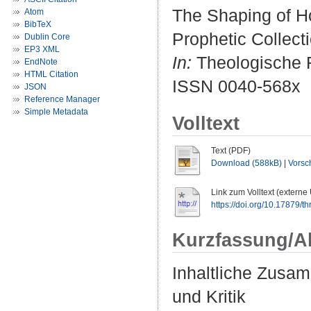
The Shaping of H
Atom
BibTeX
Prophetic Collecti
Dublin Core
EP3 XML
In:
Theologische R
EndNote
HTML Citation
ISSN 0040-568x
JSON
Reference Manager
Simple Metadata
Volltext
Text (PDF)
Download (588kB)
|
Vorsc
Link zum Volltext (externe
https://doi.org/10.17879/t
Kurzfassung/A
Inhaltliche Zusa
und Kritik