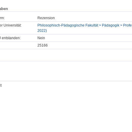
aben
rm:
Rezension
er Universität:
Philosophisch-Pädagogische Fakultät > Pädagogik > Profes
2022)
U entstanden:
Nein
25166
tt