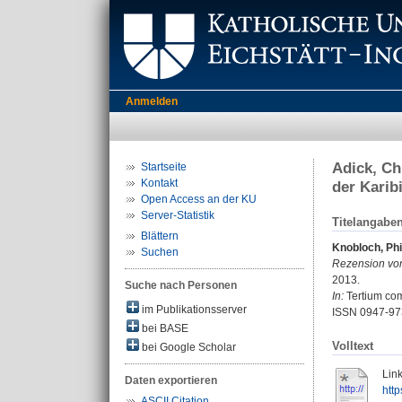
Anmelden
Adick, Ch
Startseite
Kontakt
der Karib
Open Access an der KU
Server-Statistik
Titelangabe
Blättern
Knobloch, Phil
Suchen
Rezension vo
2013.
Suche nach Personen
In:
Tertium comp
im Publikationsserver
ISSN 0947-97
bei BASE
Volltext
bei Google Scholar
Link
Daten exportieren
htt
ASCII Citation