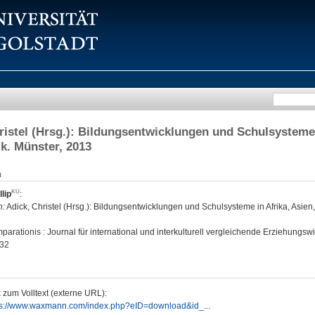
ristel (Hrsg.): Bildungsentwicklungen und Schulsysteme 
ik. Münster, 2013
n
lip
:
n:
Adick, Christel (Hrsg.): Bildungsentwicklungen und Schulsysteme in Afrika, Asien
arationis : Journal für international und interkulturell vergleichende Erziehungswi
32
 zum Volltext (externe URL):
ps://www.waxmann.com/index.php?eID=download&id_...