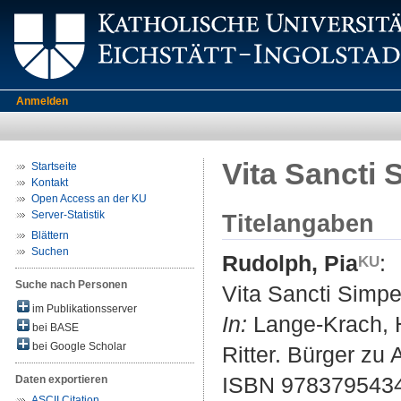
Anmelden
Vita Sancti S
Startseite
Kontakt
Open Access an der KU
Server-Statistik
Titelangaben
Blättern
Suchen
Rudolph, Pia
:
Suche nach Personen
Vita Sancti Simper
im Publikationsserver
In:
Lange-Krach, He
bei BASE
bei Google Scholar
Ritter. Bürger zu
ISBN 9783795434
Daten exportieren
ASCII Citation