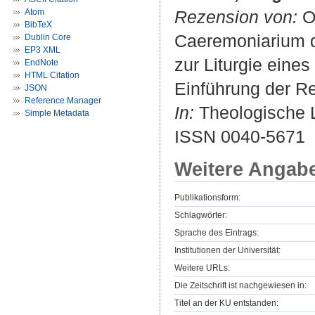
Atom
Rezension von:
Od
BibTeX
Caeremoniarium d
Dublin Core
EP3 XML
zur Liturgie eine
EndNote
HTML Citation
Einführung der Re
JSON
Reference Manager
In:
Theologische Li
Simple Metadata
ISSN 0040-5671
Weitere Angab
Publikationsform:
Schlagwörter:
Sprache des Eintrags:
Institutionen der Universität:
Weitere URLs:
Die Zeitschrift ist nachgewiesen in:
Titel an der KU entstanden: