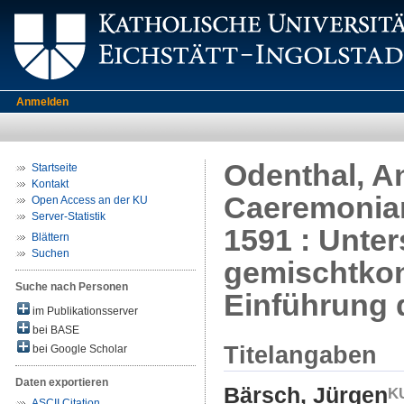
Anmelden
Odenthal, An
Startseite
Kontakt
Caeremoniar
Open Access an der KU
Server-Statistik
1591 : Unter
Blättern
Suchen
gemischtkon
Suche nach Personen
Einführung 
im Publikationsserver
bei BASE
Titelangaben
bei Google Scholar
Daten exportieren
Bärsch, Jürgen
ASCII Citation