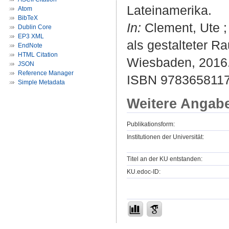
Lateinamerika.
Atom
BibTeX
In:
Clement, Ute ;
Dublin Core
EP3 XML
als gestalteter R
EndNote
HTML Citation
Wiesbaden, 2016.
JSON
Reference Manager
ISBN 9783658117
Simple Metadata
Weitere Angab
Publikationsform:
Institutionen der Universität:
Titel an der KU entstanden:
KU.edoc-ID: