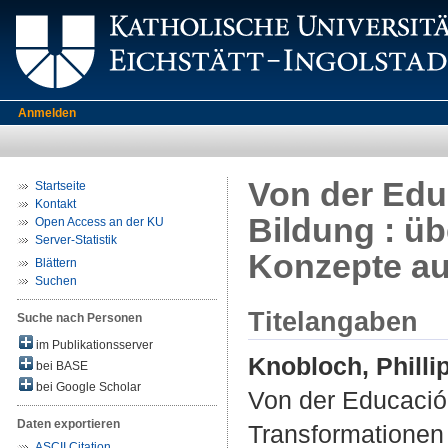
Anmelden
Von der Edu
Startseite
Kontakt
Bildung : ü
Open Access an der KU
Server-Statistik
Konzepte au
Blättern
Suchen
Titelangaben
Suche nach Personen
im Publikationsserver
Knobloch, Philli
bei BASE
bei Google Scholar
Von der Educación
Daten exportieren
Transformationen
ASCII Citation