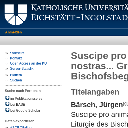
Anmelden
Suscipe pro 
Startseite
Kontakt
nostras... G
Open Access an der KU
Server-Statistik
Bischofsbeg
Blättern
Suchen
Titelangaben
Suche nach Personen
im Publikationsserver
Bärsch, Jürgen
bei BASE
bei Google Scholar
Suscipe pro anima
Daten exportieren
Liturgie des Bisc
ASCII Citation