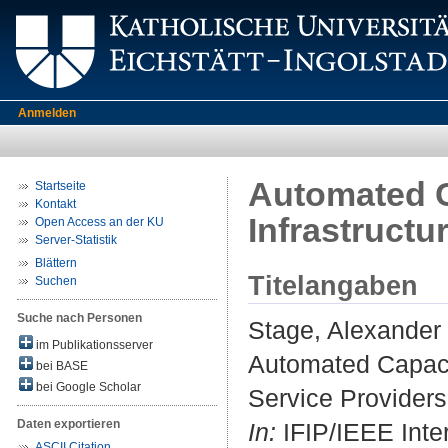
Anmelden
Automated C
Startseite
Kontakt
Infrastructu
Open Access an der KU
Server-Statistik
Blättern
Titelangaben
Suchen
Suche nach Personen
Stage, Alexander
im Publikationsserver
Automated Capaci
bei BASE
bei Google Scholar
Service Providers
Daten exportieren
In:
IFIP/IEEE Inte
ASCII Citation