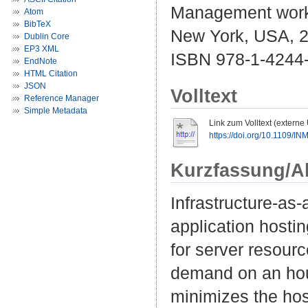
Management works
Atom
BibTeX
New York, USA, 2
Dublin Core
EP3 XML
ISBN 978-1-4244-
EndNote
HTML Citation
JSON
Volltext
Reference Manager
Simple Metadata
Link zum Volltext (externe
https://doi.org/10.1109/
Kurzfassung/A
Infrastructure-as-
application hostin
for server resour
demand on an hour
minimizes the hos