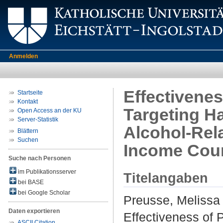
Anmelden
Effectivenes
Startseite
Kontakt
Targeting H
Open Access an der KU
Server-Statistik
Alcohol-Rel
Blättern
Suchen
Income Coun
Suche nach Personen
im Publikationsserver
Titelangaben
bei BASE
bei Google Scholar
Preusse, Melissa
Daten exportieren
Effectiveness of 
ASCII Citation