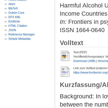
Harmful Alcohol 
Atom
BibTeX
Income Countries
Dublin Core
EP3 XML
In:
Frontiers in ps
EndNote
HTML Citation
ISSN 1664-0640
JSON
Reference Manager
Simple Metadata
Volltext
Text (PDF)
Veröffentlichungsstatus:
Ve
Download (1MB)
|
Vorsch
Link zum Volltext (externe
https://www.frontiersin.org/
Kurzfassung/A
Background: In l
between the numbe