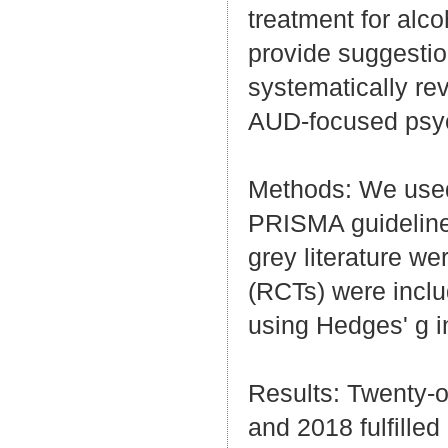
treatment for alco
provide suggestion
systematically re
AUD-focused psyc
Methods: We used
PRISMA guidelines
grey literature w
(RCTs) were inclu
using Hedges' g i
Results: Twenty-
and 2018 fulfilled