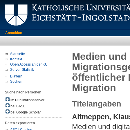
Anmelden
Medien und d
Startseite
Kontakt
Migrationsge
Open Access an der KU
Server-Statistik
öffentliche
Blättern
Suchen
Migration
Suche nach Personen
im Publikationsserver
Titelangaben
bei BASE
bei Google Scholar
Altmeppen, Klau
Daten exportieren
Medien und digita
ASCII Citation