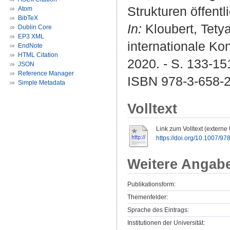
Strukturen öffent
Atom
BibTeX
In:
Kloubert, Tety
Dublin Core
EP3 XML
internationale Ko
EndNote
HTML Citation
2020. - S. 133-15
JSON
Reference Manager
ISBN 978-3-658-
Simple Metadata
Volltext
Link zum Volltext (externe
https://doi.org/10.1007/9
Weitere Angab
Publikationsform:
Themenfelder:
Sprache des Eintrags:
Institutionen der Universität: