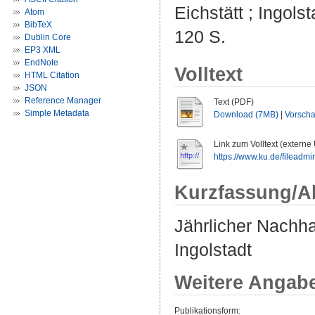
Eichstätt ; Ingols
Atom
BibTeX
120 S.
Dublin Core
EP3 XML
EndNote
Volltext
HTML Citation
JSON
Reference Manager
Text (PDF)
Simple Metadata
Download (7MB)
|
Vorsch
Link zum Volltext (externe
https://www.ku.de/fileadmi
Kurzfassung/A
Jährlicher Nachhal
Ingolstadt
Weitere Angab
Publikationsform: