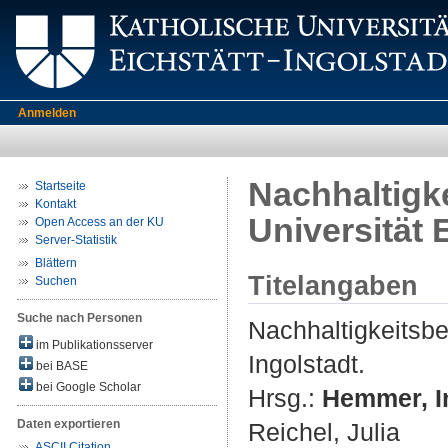
Anmelden
Nachhaltigke
Startseite
Kontakt
Universität 
Open Access an der KU
Server-Statistik
Blättern
Titelangaben
Suchen
Suche nach Personen
Nachhaltigkeitsbe
im Publikationsserver
Ingolstadt.
bei BASE
bei Google Scholar
Hrsg.:
Hemmer, I
Daten exportieren
Reichel, Julia
ASCII Citation