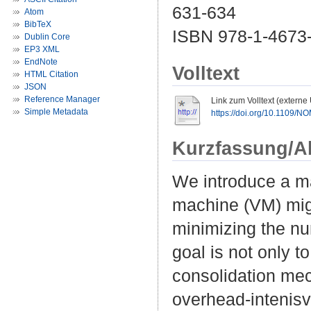
631-634
Atom
BibTeX
ISBN 978-1-4673-
Dublin Core
EP3 XML
EndNote
Volltext
HTML Citation
JSON
Reference Manager
Link zum Volltext (externe
Simple Metadata
https://doi.org/10.1109/
Kurzfassung/A
We introduce a ma
machine (VM) migr
minimizing the nu
goal is not only t
consolidation mec
overhead-intenis