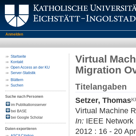
Anmelden
Virtual Mac
Startseite
Kontakt
Migration O
Open Access an der KU
Server-Statistik
Blättern
Titelangaben
Suchen
Suche nach Personen
Setzer, Thomas
im Publikationsserver
Virtual Machine 
bei BASE
bei Google Scholar
In:
IEEE Network
Daten exportieren
2012 : 16 - 20 Ap
ASCII Citation