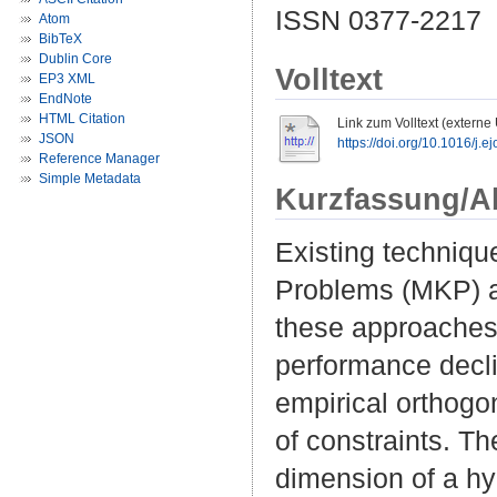
ISSN 0377-2217
Atom
BibTeX
Dublin Core
Volltext
EP3 XML
EndNote
HTML Citation
Link zum Volltext (externe
JSON
https://doi.org/10.1016/j.e
Reference Manager
Simple Metadata
Kurzfassung/A
Existing techniqu
Problems (MKP) ai
these approaches 
performance decli
empirical orthogo
of constraints. The
dimension of a hy