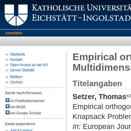
Anmelden
Empirical or
Startseite
Kontakt
Multidimens
Open Access an der KU
Server-Statistik
Blättern
Titelangaben
Suchen
Suche nach Personen
Setzer, Thomas
im Publikationsserver
Empirical orthogo
bei BASE
bei Google Scholar
Knapsack Proble
Daten exportieren
In:
European Journ
ASCII Citation