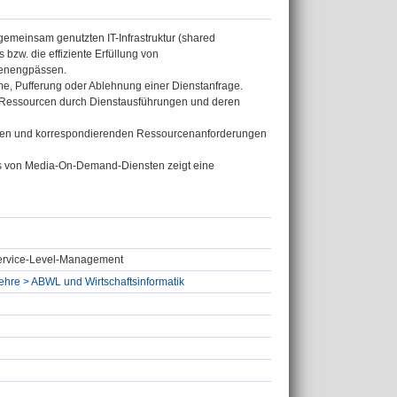
r gemeinsam genutzten IT-Infrastruktur (shared
s bzw. die effiziente Erfüllung von
cenengpässen.
me, Pufferung oder Ablehnung einer Dienstanfrage.
er Ressourcen durch Dienstausführungen und deren
ensten und korrespondierenden Ressourcenanforderungen
ers von Media-On-Demand-Diensten zeigt eine
 Service-Level-Management
slehre > ABWL und Wirtschaftsinformatik