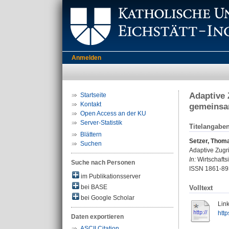
Anmelden
Adaptive 
Startseite
Kontakt
gemeinsam
Open Access an der KU
Server-Statistik
Titelangabe
Blättern
Setzer, Thom
Suchen
Adaptive Zugri
In:
Wirtschaftsi
Suche nach Personen
ISSN 1861-89
im Publikationsserver
bei BASE
Volltext
bei Google Scholar
Link
htt
Daten exportieren
ASCII Citation