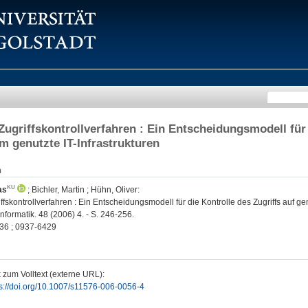
Zugriffskontrollverfahren : Ein Entscheidungsmodell für 
 genutzte IT-Infrastrukturen
n
as
;
Bichler, Martin
;
Hühn, Oliver
:
ffskontrollverfahren : Ein Entscheidungsmodell für die Kontrolle des Zugriffs auf g
nformatik. 48 (2006) 4. - S. 246-256.
36 ; 0937-6429
 zum Volltext (externe URL):
ps://doi.org/10.1007/s11576-006-0056-4