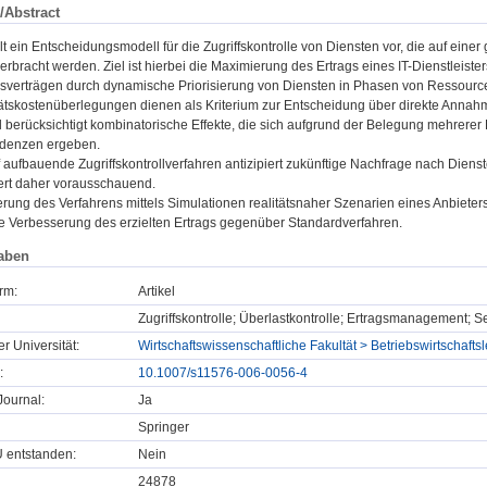
/Abstract
ellt ein Entscheidungsmodell für die Zugriffskontrolle von Diensten vor, die auf eine
) erbracht werden. Ziel ist hierbei die Maximierung des Ertrags eines IT-Dienstleister
gsverträgen durch dynamische Priorisierung von Diensten in Phasen von Ressour
ätskostenüberlegungen dienen als Kriterium zur Entscheidung über direkte Annah
 berücksichtigt kombinatorische Effekte, die sich aufgrund der Belegung mehrer
ndenzen ergeben.
 aufbauende Zugriffskontrollverfahren antizipiert zukünftige Nachfrage nach Di
ert daher vorausschauend.
erung des Verfahrens mittels Simulationen realitätsnaher Szenarien eines Anbiet
e Verbesserung des erzielten Ertrags gegenüber Standardverfahren.
aben
rm:
Artikel
Zugriffskontrolle; Überlastkontrolle; Ertragsmanagement;
er Universität:
Wirtschaftswissenschaftliche Fakultät > Betriebswirtschaft
:
10.1007/s11576-006-0056-4
ournal:
Ja
Springer
U entstanden:
Nein
24878