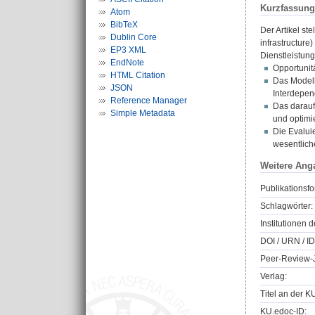
Kurzfassung
Atom
BibTeX
Der Artikel st
Dublin Core
infrastructure
EP3 XML
Dienstleistun
EndNote
Opportunit
HTML Citation
Das Modell
JSON
Interdepe
Reference Manager
Das darauf
Simple Metadata
und optimi
Die Evalui
wesentlich
Weitere Ang
Publikationsfo
Schlagwörter:
Institutionen d
DOI / URN / ID
Peer-Review-J
Verlag:
Titel an der K
KU.edoc-ID: