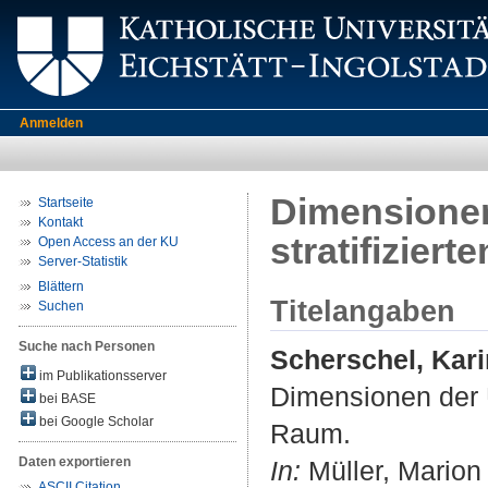
Anmelden
Dimensionen 
Startseite
Kontakt
stratifizier
Open Access an der KU
Server-Statistik
Blättern
Titelangaben
Suchen
Suche nach Personen
Scherschel, Kari
im Publikationsserver
Dimensionen der Un
bei BASE
bei Google Scholar
Raum.
Daten exportieren
In:
Müller, Marion 
ASCII Citation