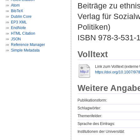
Beiträge zu ethni
Atom
BibTeX
Verlag für Sozial
Dublin Core
EP3 XML
Politiken)
EndNote
HTML Citation
ISBN 978-3-531-1
JSON
Reference Manager
Simple Metadata
Volltext
Link zum Volltext (externe
https://doi.org/10.1007/9
Weitere Angab
Publikationsform:
Schlagwörter:
Themenfelder:
Sprache des Eintrags:
Institutionen der Universität: