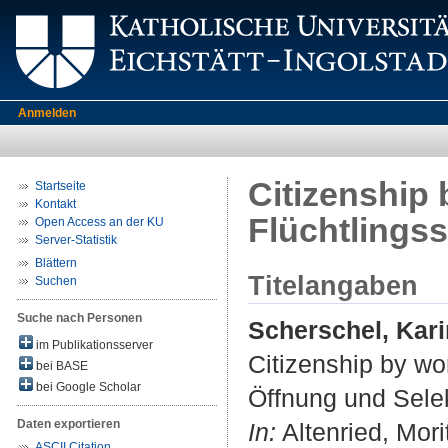
Anmelden
Citizenship 
Startseite
Kontakt
Flüchtlings
Open Access an der KU
Server-Statistik
Blättern
Titelangaben
Suchen
Suche nach Personen
Scherschel, Kari
im Publikationsserver
Citizenship by wo
bei BASE
bei Google Scholar
Öffnung und Selek
Daten exportieren
In:
Altenried, Mori
ASCII Citation