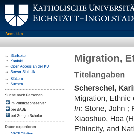
Anmelden
Migration, E
Startseite
Kontakt
Open Access an der KU
Server-Statistik
Titelangaben
Blättern
Suchen
Scherschel, Kari
Suche nach Personen
Migration, Ethnic 
im Publikationsserver
In:
Stone, John ; R
bei BASE
bei Google Scholar
Xiaoshuo, Hoa (Hr
Ethincity, and Nat
Daten exportieren
ASCII Citation