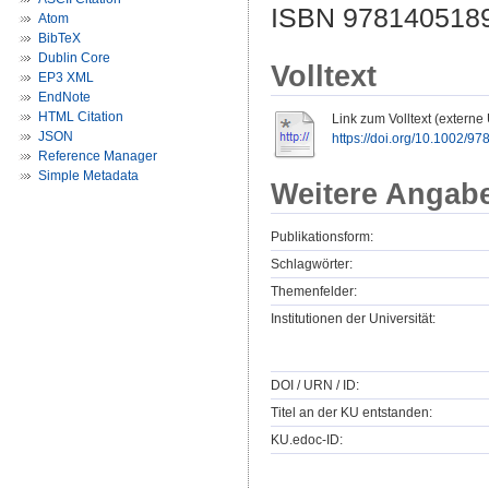
ISBN 9781405189
Atom
BibTeX
Dublin Core
Volltext
EP3 XML
EndNote
HTML Citation
Link zum Volltext (externe
JSON
https://doi.org/10.1002/9
Reference Manager
Simple Metadata
Weitere Angab
Publikationsform:
Schlagwörter:
Themenfelder:
Institutionen der Universität:
DOI / URN / ID:
Titel an der KU entstanden:
KU.edoc-ID: