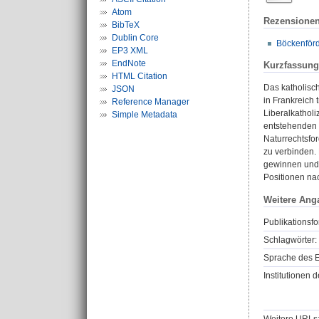
Atom
Rezensione
BibTeX
Dublin Core
Böckenförde
EP3 XML
EndNote
Kurzfassung
HTML Citation
Das katholisc
JSON
in Frankreich 
Reference Manager
Liberalkatholi
Simple Metadata
entstehenden 
Naturrechtsfo
zu verbinden. 
gewinnen und 
Positionen nac
Weitere Ang
Publikationsfo
Schlagwörter:
Sprache des E
Institutionen d
Weitere URLs