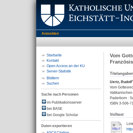
Anmelden
Vom Gotte
Startseite
Kontakt
Französis
Open Access an der KU
Server-Statistik
Titelangabe
Blättern
Uertz, Rudolf
Suchen
Vom Gottesrec
Vatikanischen
Suche nach Personen
Paderborn : Sc
im Publikationsserver
ISBN 3-506-7
bei BASE
Volltext
bei Google Scholar
Link
Daten exportieren
htt
ASCII Citation