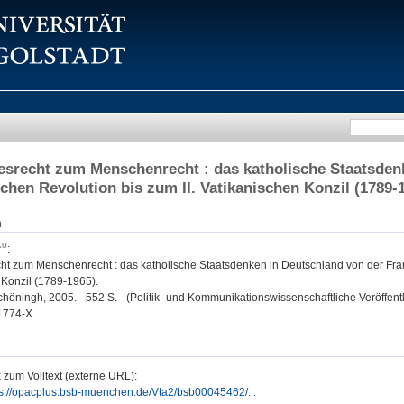
srecht zum Menschenrecht : das katholische Staatsden
chen Revolution bis zum II. Vatikanischen Konzil (1789-
n
:
ht zum Menschenrecht : das katholische Staatsdenken in Deutschland von der Fran
 Konzil (1789-1965).
höningh, 2005. - 552 S. - (Politik- und Kommunikationswissenschaftliche Veröffent
1774-X
 zum Volltext (externe URL):
ps://opacplus.bsb-muenchen.de/Vta2/bsb00045462/...