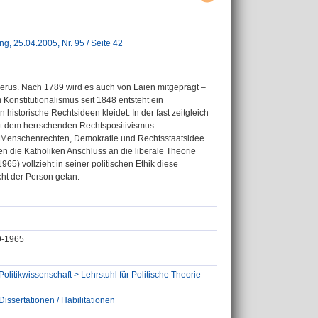
ng, 25.04.2005, Nr. 95 / Seite 42
erus. Nach 1789 wird es auch von Laien mitgeprägt –
m Konstitutionalismus seit 1848 entsteht ein
historische Rechtsideen kleidet. In der fast zeitgleich
tzt dem herrschenden Rechtspositivismus
en Menschenrechten, Demokratie und Rechtsstaatsidee
n die Katholiken Anschluss an die liberale Theorie
) vollzieht in seiner politischen Ethik diese
cht der Person getan.
89-1965
olitikwissenschaft > Lehrstuhl für Politische Theorie
issertationen / Habilitationen