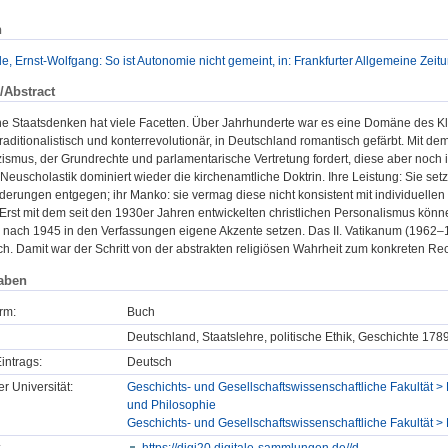
n
, Ernst-Wolfgang: So ist Autonomie nicht gemeint, in: Frankfurter Allgemeine Zeitu
/Abstract
he Staatsdenken hat viele Facetten. Über Jahrhunderte war es eine Domäne des Kl
traditionalistisch und konterrevolutionär, in Deutschland romantisch gefärbt. Mit de
zismus, der Grundrechte und parlamentarische Vertretung fordert, diese aber noch in 
Neuscholastik dominiert wieder die kirchenamtliche Doktrin. Ihre Leistung: Sie se
rderungen entgegen; ihr Manko: sie vermag diese nicht konsistent mit individuell
Erst mit dem seit den 1930er Jahren entwickelten christlichen Personalismus könne
nach 1945 in den Verfassungen eigene Akzente setzen. Das II. Vatikanum (1962–1965
h. Damit war der Schritt von der abstrakten religiösen Wahrheit zum konkreten Re
aben
rm:
Buch
Deutschland, Staatslehre, politische Ethik, Geschichte 17
intrags:
Deutsch
er Universität:
Geschichts- und Gesellschaftswissenschaftliche Fakultät > P
und Philosophie
Geschichts- und Gesellschaftswissenschaftliche Fakultät > D
:
https://digi20.digitale-sammlungen.de//d...