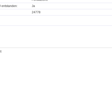
U entstanden:
Ja
24778
tt