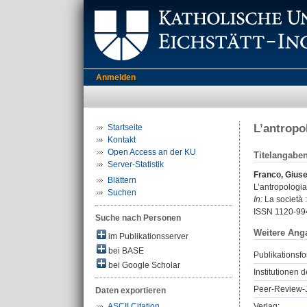
Anmelden
L’antropo
Startseite
Kontakt
Open Access an der KU
Titelangabe
Server-Statistik
Franco, Gius
Blättern
L’antropologia
Suchen
In:
La società :
ISSN 1120-99
Suche nach Personen
Weitere Ang
im Publikationsserver
bei BASE
Publikationsfo
bei Google Scholar
Institutionen d
Peer-Review-J
Daten exportieren
Verlag:
ASCII Citation