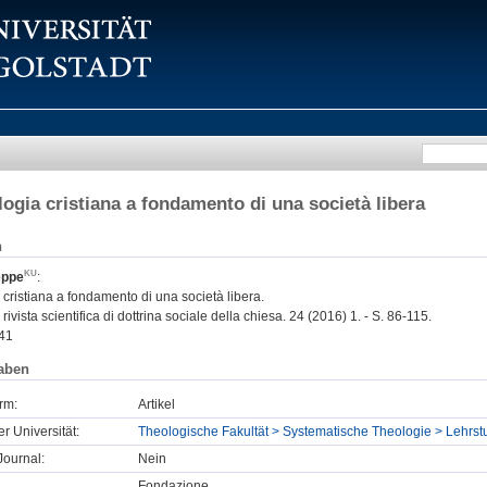
logia cristiana a fondamento di una società libera
n
eppe
:
 cristiana a fondamento di una società libera.
 rivista scientifica di dottrina sociale della chiesa. 24 (2016) 1. - S. 86-115.
41
aben
rm:
Artikel
er Universität:
Theologische Fakultät > Systematische Theologie > Lehrs
ournal:
Nein
Fondazione