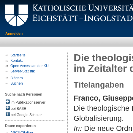
Anmelden
Die theolog
Startseite
Kontakt
im Zeitalter
Open Access an der KU
Server-Statistik
Blättern
Titelangaben
Suchen
Suche nach Personen
Franco, Giusepp
im Publikationsserver
Die theologische
bei BASE
bei Google Scholar
Globalisierung.
Daten exportieren
In:
Die neue Ordnu
ASCII Citation